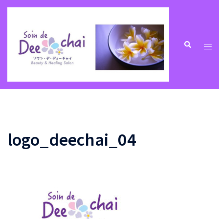
コ
ン
テ
ン
ト
検
索
ツ
グ
へ
ル
ス
メ
キ
ニ
ッ
ュ
プ
ー
logo_deechai_04