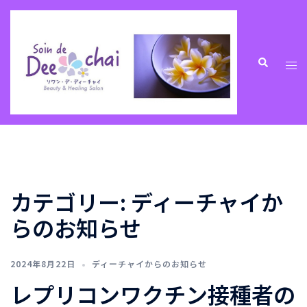
コ
ン
テ
ン
ト
検
索
ツ
グ
へ
ル
ス
メ
キ
ニ
ッ
ュ
プ
ー
カテゴリー:
ディーチャイか
らのお知らせ
2024年8月22日
ディーチャイからのお知らせ
レプリコンワクチン接種者の