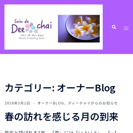
コ
ン
テ
ン
ト
検
索
ツ
グ
へ
ル
ス
メ
キ
ニ
ッ
ュ
プ
ー
カテゴリー:
オーナーBlog
2016年3月1日
オーナーBLOG
、
ディーチャイからのお知らせ
春の訪れを感じる月の到来
弥生と呼ばれる3月、「弥」には「いよいよ」、 […]