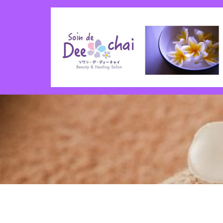
コ
ン
テ
ン
ツ
へ
ス
キ
ッ
プ