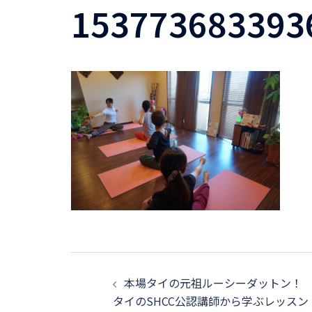
153773683393
投
本場タイの元祖ルーシーダットン！
稿
タイのSHCC公認講師から学ぶレッスン