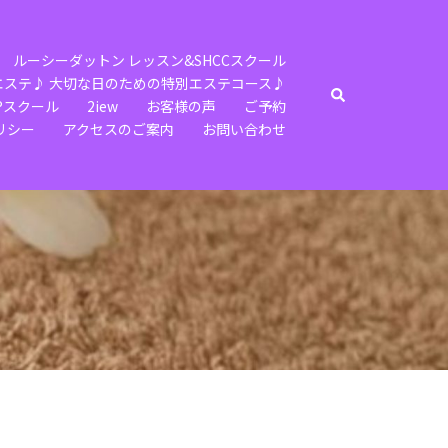
ルーシーダットン レッスン&SHCCスクール
エステ♪ 大切な日のための特別エステコース♪
検
️スクール
2iew
お客様の声
ご予約
索
リシー
アクセスのご案内
お問い合わせ