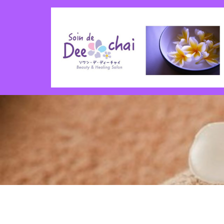
コ
ン
テ
ン
ツ
へ
ス
キ
ッ
プ