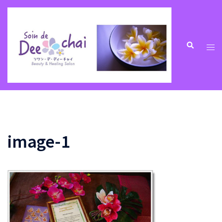
コ
ン
テ
ン
ト
検
索
ツ
グ
へ
ル
ス
メ
キ
ニ
ッ
ュ
プ
ー
image-1