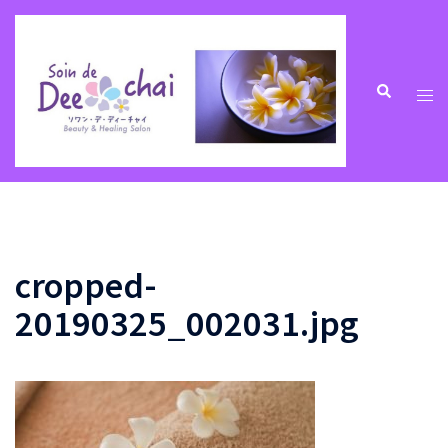
コ
ン
テ
ン
ト
検
索
ツ
グ
へ
ル
ス
メ
キ
ニ
ッ
ュ
プ
ー
cropped-
20190325_002031.jpg