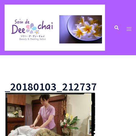
コ
ン
テ
ン
ト
検
索
ツ
グ
へ
ル
ス
メ
キ
ニ
ッ
ュ
プ
ー
_20180103_212737