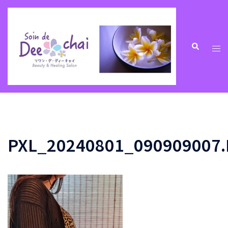
コ
ン
テ
ン
ト
検
索
ツ
グ
へ
ル
ス
メ
キ
ニ
ッ
ュ
プ
ー
PXL_20240801_090909007