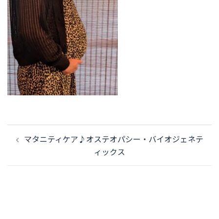
投
マタニティケア♪オステオパシー・バイオジェネテ
稿
ィックス
ナ
ビ
ゲ
ー
シ