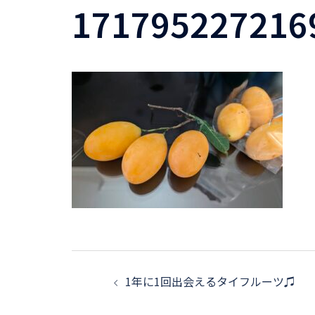
171795227216
投
1年に1回出会えるタイフルーツ♫
稿