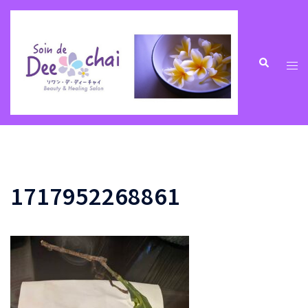
コ
ン
テ
ン
ト
検
索
ツ
グ
へ
ル
ス
メ
キ
ニ
ッ
ュ
プ
ー
1717952268861