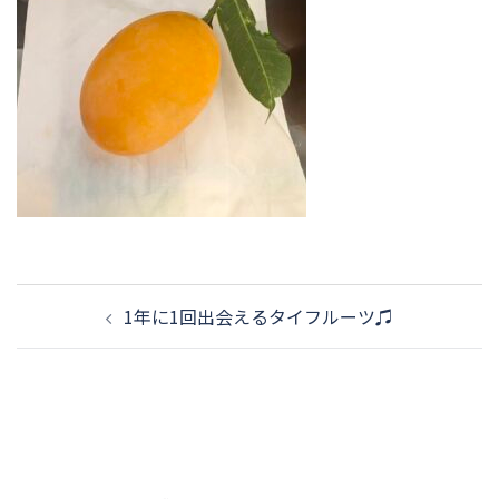
投
1年に1回出会えるタイフルーツ♫
稿
ナ
ビ
ゲ
ー
シ