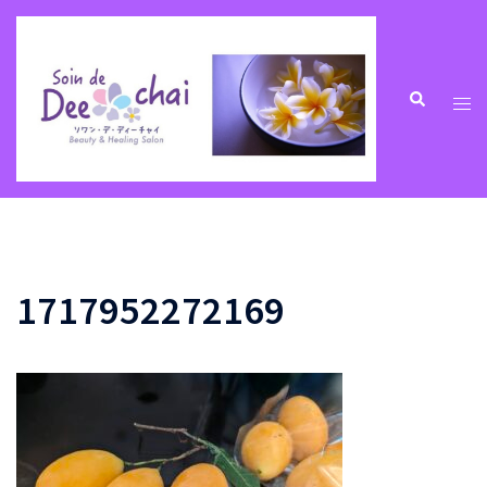
コ
ン
テ
ン
ト
検
索
ツ
グ
へ
ル
ス
メ
キ
ニ
ッ
ュ
プ
ー
1717952272169