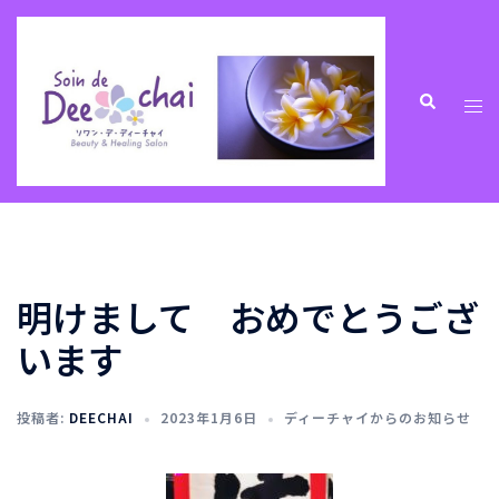
コ
ン
テ
ン
ト
検
索
ツ
グ
へ
ル
ス
メ
キ
ニ
ッ
ュ
プ
ー
明けまして おめでとうござ
います
投稿者:
DEECHAI
2023年1月6日
ディーチャイからのお知らせ