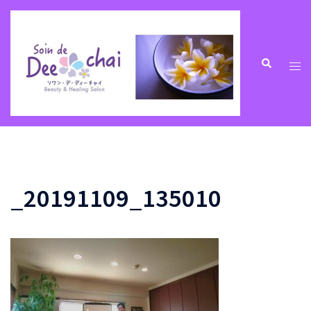
コ
ン
テ
ン
ト
検
索
ツ
グ
へ
ル
ス
メ
キ
ニ
ッ
ュ
プ
ー
_20191109_135010