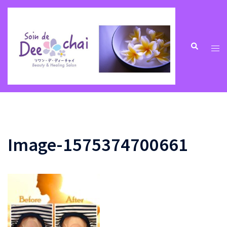
コ
ン
テ
ン
ト
検
索
ツ
グ
へ
ル
ス
メ
キ
ニ
ッ
ュ
プ
ー
Image-1575374700661