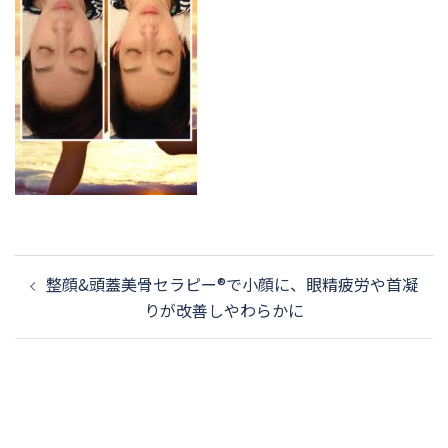
投
整顔&頭蓋美骨セラピー®️で小顔に、眼精疲労や首凝
稿
りが改善しやわらかに
ナ
ビ
ゲ
ー
シ