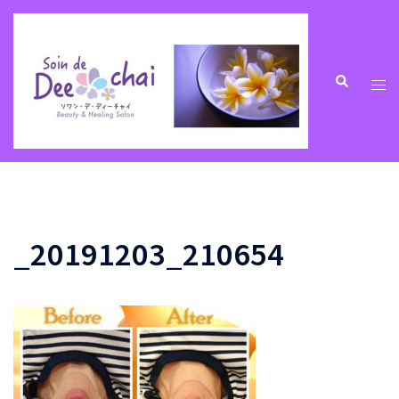
コ
ン
テ
ン
ト
検
索
ツ
グ
へ
ル
ス
メ
キ
ニ
ッ
ュ
プ
ー
_20191203_210654