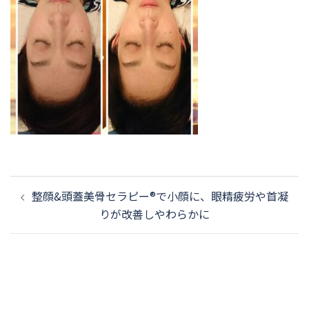
投
整顔&頭蓋美骨セラピー®️で小顔に、眼精疲労や首凝
稿
りが改善しやわらかに
ナ
ビ
ゲ
ー
シ