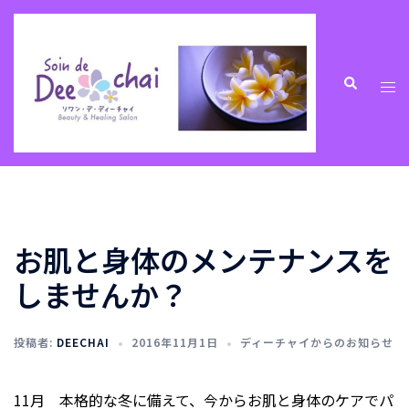
コ
ン
テ
ン
ト
検
索
ツ
グ
へ
ル
ス
メ
キ
ニ
ッ
ュ
プ
ー
お肌と身体のメンテナンスを
しませんか？
投稿者:
DEECHAI
2016年11月1日
ディーチャイからのお知らせ
11月 本格的な冬に備えて、今からお肌と身体のケアでパ