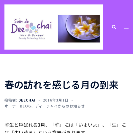
コ
ン
テ
ン
ト
検
索
ツ
グ
へ
ル
ス
メ
キ
ニ
ッ
ュ
プ
ー
春の訪れを感じる月の到来
投稿者:
DEECHAI
2016年3月1日
オーナーBLOG
、
ディーチャイからのお知らせ
弥生と呼ばれる3月、「弥」には「いよいよ」、「生」に
は「生い茂る」という意味があります。