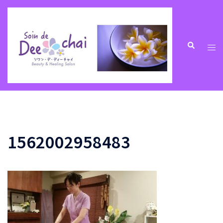
コ
ン
テ
ン
ト
検
索
ツ
グ
へ
ル
ス
メ
キ
ニ
ッ
ュ
プ
ー
1562002958483