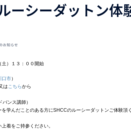
ルーシーダットン体
のお知らせ
土）１３：００開始
川口市
）
又は
こちら
から
ドバンス講師）
を学んだことのある方にSHCCのルーシーダットンご体験頂
上着をご持参ください。