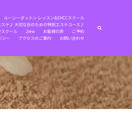
ルーシーダットン レッスン&SHCCスクール
エステ♪ 大切な日のための特別エステコース♪
検
️スクール
2iew
お客様の声
ご予約
索
リシー
アクセスのご案内
お問い合わせ