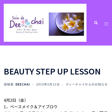
コ
ン
テ
ン
ト
検
索
ツ
グ
へ
ル
ス
メ
キ
ニ
ッ
ュ
プ
ー
BEAUTY STEP UP LESSON
投稿者:
DEECHAI
2010年3月21日
ディーチャイからのお知らせ
4月2日（金）
1，ベースメイク＆アイブロウ